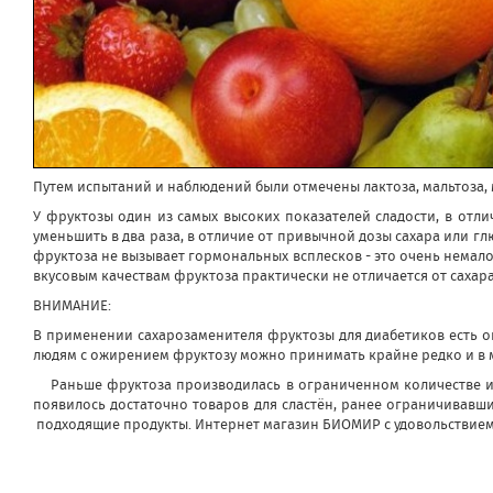
Псиллиум
Спирулина
Ягоды годжи
Киноа
Чиа
Суперфуды Bio
Шпинат
Лукума
Мака перуанская
Путем испытаний и наблюдений были отмечены лактоза, мальтоза, 
Растительный протеин
Органические продукты (прочее)
У фруктозы один из самых высоких показателей сладости, в отл
Бакалея
уменьшить в два раза, в отличие от привычной дозы сахара или гл
Макаронные изделия без глютена
фруктоза не вызывает гормональных всплесков - это очень немало
Зерно для проращивания
вкусовым качествам фруктоза практически не отличается от сахара,
Хлопья
ВНИМАНИЕ:
Мука, солод, крохмал
Клетчатка, шрот
В применении сахарозаменителя фруктозы для диабетиков есть о
Рис
людям с ожирением фруктозу можно принимать крайне редко и в 
Крупы
Раньше фруктоза производилась в ограниченном количестве и 
Отруби и хлопья
появилось достаточно товаров для сластён, ранее ограничивавши
Бобовые
подходящие продукты. Интернет магазин БИОМИР с удовольствием
Соль, специи, приправы
Кулинарные добавки
Диабетические продукты
Растительные масла