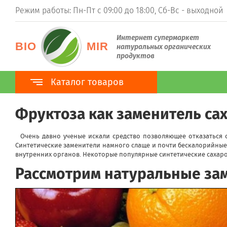
Режим работы: Пн-Пт с 09:00 до 18:00, Сб-Вс - выходной
Интернет супермаркет
BIO
MIR
натуральных органических
продуктов
Каталог товаров
Каталог товаров
Фруктоза как заменитель сах
100% Органика
ТМ BioPlanet
Очень давно ученые искали средство позволяющее отказаться о
ТМ BioNota
Синтетические заменители намного слаще и почти бескалорийные,
ТМ Organic Country
внутренних органов. Некоторые популярные синтетические сахароз
Суперфуды
Гуарана
Рассмотрим натуральные зам
Ростки пшеницы (витграсс)
Ростки ячменя (барлейграсс)
Моринга
Асаи
Ацерола
Хлорелла