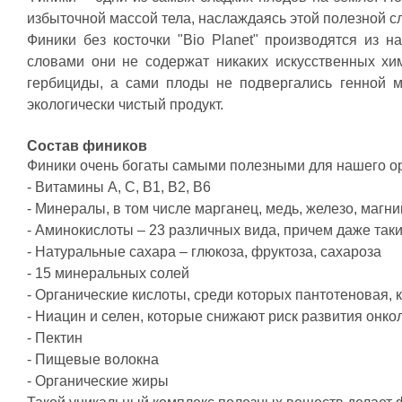
Свернуть описание
избыточной массой тела, наслаждаясь этой полезной с
Финики без косточки "Bio Planet" производятся из
словами они не содержат никаких искусственных хи
гербициды, а сами плоды не подвергались генной м
экологически чистый продукт.
Состав фиников
Финики очень богаты самыми полезными для нашего о
- Витамины А, С, В1, В2, В6
- Минералы, в том числе марганец, медь, железо, магний
- Аминокислоты – 23 различных вида, причем даже такие
- Натуральные сахара – глюкоза, фруктоза, сахароза
- 15 минеральных солей
- Органические кислоты, среди которых пантотеновая, 
- Ниацин и селен, которые снижают риск развития онк
- Пектин
- Пищевые волокна
- Органические жиры