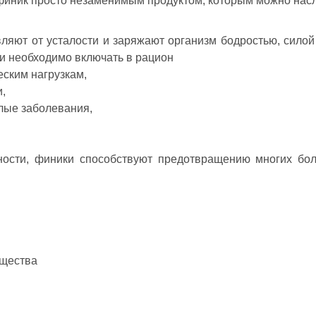
финик просто незаменимым продуктом, которым можно насл
авляют от усталости и заряжают организм бодростью, сил
и необходимо включать в рацион
ским нагрузкам,
,
лые заболевания,
ности, финики способствуют предотвращению многих боле
ещества