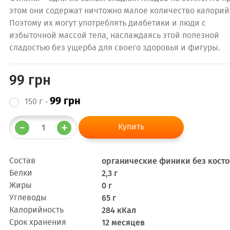
этом они содержат ничтожно малое количество калорий
Поэтому их могут употреблять диабетики и люди с
избыточной массой тела, наслаждаясь этой полезной
сладостью без ущерба для своего здоровья и фигуры.
99 грн
99 грн
150 г -
Состав
органические финики без косто
Белки
2,3 г
Жиры
0 г
Углеводы
65 г
Калорийность
284 кКал
Срок хранения
12 месяцев