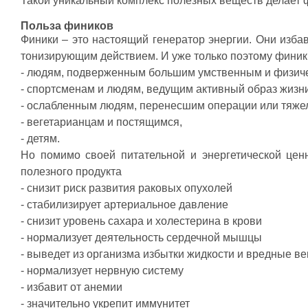
Такой уникальный комплекс полезных веществ делает 
Польза фиников
Финики – это настоящий генератор энергии. Они изб
тонизирующим действием. И уже только поэтому финик
- людям, подверженным большим умственным и физиче
- спортсменам и людям, ведущим активный образ жизни
- ослабленным людям, перенесшим операции или тяже
- вегетарианцам и постящимся,
- детям.
Но помимо своей питательной и энергетической цен
полезного продукта
- снизит риск развития раковых опухолей
- стабилизирует артериальное давление
- снизит уровень сахара и холестерина в крови
- нормализует деятельность сердечной мышцы
- выведет из организма избытки жидкости и вредные в
- нормализует нервную систему
- избавит от анемии
- значительно укрепит иммунитет