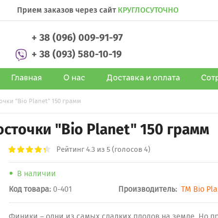
Прием заказов через сайт
КРУГЛОСУТОЧНО
+ 38 (096) 009-91-97
+ 38 (093) 580-10-19
Главная
О нас
Доставка и оплата
Сот
чки "Bio Planet" 150 грамм
сточки "Bio Planet" 150 грамм
Рейтинг
4.3
из 5 (голосов 4)
В наличии
Код товара:
0-401
Производитель:
ТМ Bio Pl
Финики – одни из самых сладких плодов на земле. Но п