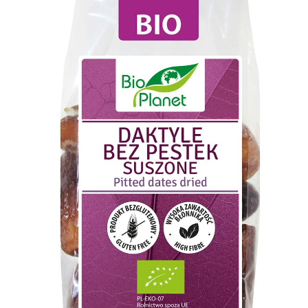
Псиллиум
Спирулина
Ягоды годжи
Киноа
Чиа
Суперфуды Bio
Шпинат
Лукума
Мака перуанская
Растительный протеин
Органические продукты (прочее)
Бакалея
Макаронные изделия без глютена
Зерно для проращивания
Хлопья
Мука, солод, крохмал
Клетчатка, шрот
Рис
Крупы
Отруби и хлопья
Бобовые
Соль, специи, приправы
Кулинарные добавки
Диабетические продукты
Растительные масла