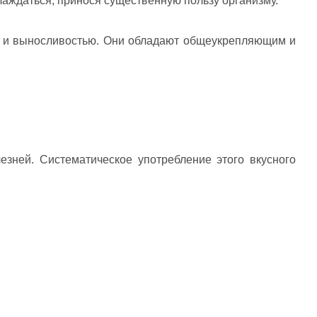
аждаться, принося существенную пользу организму.
ой и выносливостью. Они обладают общеукрепляющим и
зней. Систематическое употребление этого вкусного