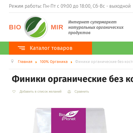
Режим работы: Пн-Пт с 09:00 до 18:00, Сб-Вс - выходной
Интернет супермаркет
BIO
MIR
натуральных органических
продуктов
Каталог товаров
Главная
100% Органика
Финики органические без косто
Каталог товаров
100% Органика
Финики органические без ко
ТМ BioPlanet
ТМ BioNota
ТМ Organic Country
Добавить в список желаний
Сравнить
Суперфуды
Гуарана
Ростки пшеницы (витграсс)
Ростки ячменя (барлейграсс)
Моринга
Асаи
Ацерола
Хлорелла