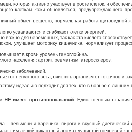
еди, которая активно участвует в росте клеток, и обеспеч
ающего клеткам кожи обновляться, предупреждающего п
моничный обмен веществ, нормальная работа щитовидной ж
легко усваиваются и снабжают клетки энергией.
но важно для беременных, так как эта кислота способству
окон, улучшает моторику кишечника, нормализует процесс
 повышает в крови уровень гемоглобина.
ого населения: артрит, ревматизм, атеросклероз.
ических заболеваний.
ся от ненужного веса, очистить организм от токсинов и з
Поэтому идеально подходит для тех, кто в борьбе с лишним 
ки
НЕ имеет противопоказаний
. Единственным ограниче
 – пельмени и вареники, пироги и вкусный диетический х
ридаст им легкий пикантный аромат душистой гречневой каш