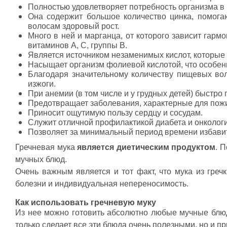
Полностью удовлетворяет потребность организма в м
Свернуть описание
Она содержит большое количество цинка, помог
волосам здоровый рост.
Много в ней и марганца, от которого зависит гар
витаминов А, С, группы В.
Является источником незаменимых кислот, которые 
Насыщает организм фолиевой кислотой, что особен
Благодаря значительному количеству пищевых вол
изжоги.
При анемии (в том числе и у грудных детей) быстро
Предотвращает заболевания, характерные для пожил
Приносит ощутимую пользу сердцу и сосудам.
Служит отличной профилактикой диабета и онколог
Позволяет за минимальный период времени избавить
Гречневая мука
является диетическим продуктом
. 
мучных блюд.
Очень важным является и тот факт, что мука из греч
болезни и индивидуальная непереносимость.
Как использовать гречневую муку
Из нее можно готовить абсолютно любые мучные блюда
только сделает все эти блюда очень полезными, но и п