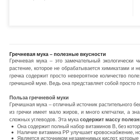
Пищевые масла
Косметические масла
Органические масла
Сухофрукты и орехи
Семена, семечки
Сухофрукты, ягоды сушеные
Орехи
Напитки
Матча (маття)
Лечебные чаи
Гречневая мука – полезные вкусности
Кэроб и какао
Гречневая мука – это замечательный экологически ч
Сухое молоко и сливки
растение, которое не обрабатывается химикатами и н
Детские чаи
гречка содержит просто невероятное количество пол
Афродизиаки
Соки лечебные
гречишной муке. Ведь она представляет собой просто
Сладости
Диабетические сладкие продукты
Польза гречневой муки
Джемы, варенья (без сахара)
Пасты, урбечи (из семян и орехов)
Гречишная мука – отличный источник растительного бел
Сахар и сахарозаменители
из гречки имеет мало жиров, и много клетчатки, а з
Сиропы
сложных углеводов. Эта мука
содержит массу полезн
Акции и распродажи
Она содержит полный набор витаминов В, без кото
Распродажа
Наличие витамина РР улучшает кровоснабжение, но
Акционные товары
Является источником незаменимых кислот, которые 