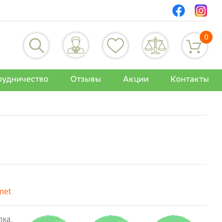
0
рудничество
Отзывы
Акции
Контакты
anet
лка,