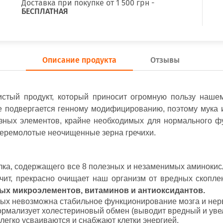
Доставка при покупке от 1 500 грн -
БЕСПЛАТНАЯ
Описание продукта
Отзывы
истый продукт, который приносит огромную пользу нашем
е подвергается генному модифицированию, поэтому мука и
езных элементов, крайне необходимых для нормального ф
 перемолотые неочищенные зерна гречихи.
ка, содержащего все 8 полезных и незаменимых аминокисло
начит, прекрасно очищает наш организм от вредных скопл
ых микроэлементов, витаминов и антиоксидантов.
рых невозможна стабильное функционирование мозга и нер
рмализует холестериновый обмен (выводит вредный и увел
легко усваиваются и снабжают клетки энергией.