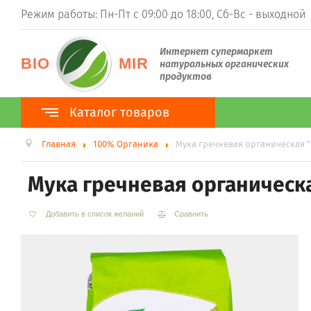
Режим работы: Пн-Пт с 09:00 до 18:00, Сб-Вс - выходной
Интернет супермаркет
BIO
MIR
натуральных органических
продуктов
Каталог товаров
Главная
100% Органика
Мука гречневая органическая "
Каталог товаров
100% Органика
Мука гречневая органическа
ТМ BioPlanet
ТМ BioNota
ТМ Organic Country
Добавить в список желаний
Сравнить
Суперфуды
Гуарана
Ростки пшеницы (витграсс)
Ростки ячменя (барлейграсс)
Моринга
Асаи
Ацерола
Хлорелла