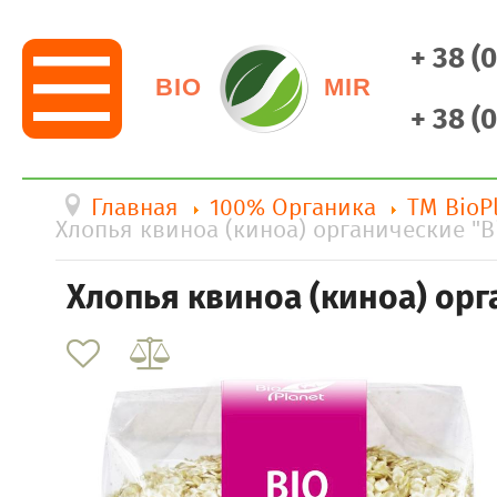
+ 38 (
BIO
MIR
+ 38 (
Главная
100% Органика
ТМ BioP
Хлопья квиноа (киноа) органические "Bi
Хлопья квиноа (киноа) орг