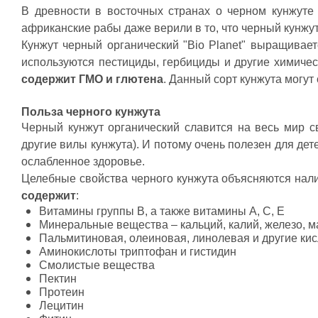
В древности в восточных странах о черном кунжуте
Свернуть описание
африканские рабы даже верили в то, что черный кунжут
Кунжут черный органический "Bio Planet" выращивае
используются пестициды, гербициды и другие химиче
содержит ГМО и глютена
. Данный сорт кунжута могут
Польза черного кунжута
Черный кунжут органический славится на весь мир 
другие вилы кунжута). И потому очень полезен для дет
ослабленное здоровье.
Целебные свойства черного кунжута объясняются нали
содержит
:
Витамины группы В, а также витамины А, С, Е
Минеральные вещества – кальций, калий, железо, м
Пальмитиновая, олеиновая, линолевая и другие ки
Аминокислоты триптофан и гистидин
Смолистые вещества
Пектин
Протеин
Лецитин