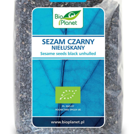
Псиллиум
Спирулина
Ягоды годжи
Киноа
Чиа
Суперфуды Bio
Шпинат
Лукума
Мака перуанская
Растительный протеин
Органические продукты (прочее)
Бакалея
Макаронные изделия без глютена
Зерно для проращивания
Хлопья
Мука, солод, крохмал
Клетчатка, шрот
Рис
Крупы
Отруби и хлопья
Бобовые
Соль, специи, приправы
Кулинарные добавки
Диабетические продукты
Растительные масла