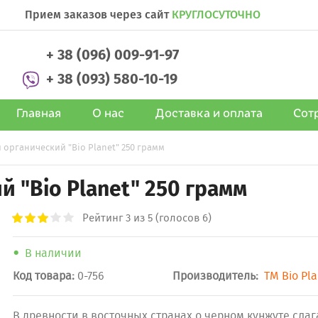
Прием заказов через сайт
КРУГЛОСУТОЧНО
+ 38 (096) 009-91-97
+ 38 (093) 580-10-19
Главная
О нас
Доставка и оплата
Сот
 органический "Bio Planet" 250 грамм
 "Bio Planet" 250 грамм
Рейтинг
3
из 5 (голосов 6)
В наличии
Код товара:
0-756
Производитель:
ТМ Bio Pl
В древности в восточных странах о черном кунжуте сла