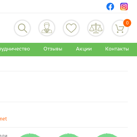
0
рудничество
Отзывы
Акции
Контакты
anet
гали