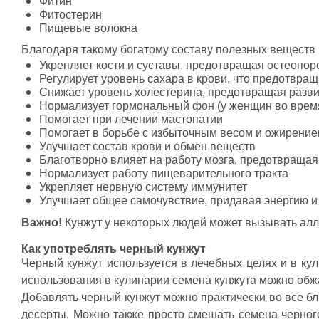
Фитин
Фитостерин
Пищевые волокна
Благодаря такому богатому составу полезных веществ 
Укрепляет кости и суставы, предотвращая остеопор
Регулирует уровень сахара в крови, что предотвращ
Снижает уровень холестерина, предотвращая разви
Нормализует гормональный фон (у женщин во врем
Помогает при лечении мастопатии
Помогает в борьбе с избыточным весом и ожирени
Улучшает состав крови и обмен веществ
Благотворно влияет на работу мозга, предотвращая
Нормализует работу пищеварительного тракта
Укрепляет нервную систему иммунитет
Улучшает общее самочувствие, придавая энергию и
Важно!
Кунжут у некоторых людей может вызывать алл
Как употреблять черный кунжут
Черный кунжут используется в лечебных целях и в кул
использования в кулинарии семена кунжута можно обжа
Добавлять черный кунжут можно практически во все бл
десерты. Можно также просто смешать семена черного