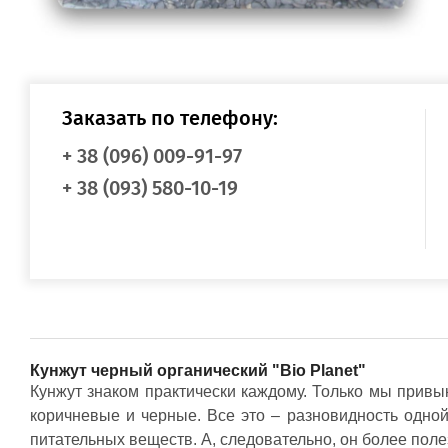
Пищевые масла
Косметические масла
Органические масла
Сухофрукты и орехи
Семена, семечки
Сухофрукты, ягоды сушеные
Заказать по телефону:
Орехи
Напитки
+ 38 (096) 009-91-97
Матча (маття)
Лечебные чаи
+ 38 (093) 580-10-19
Кэроб и какао
Сухое молоко и сливки
Детские чаи
Афродизиаки
Соки лечебные
Сладости
Диабетические сладкие продукты
Джемы, варенья (без сахара)
Пасты, урбечи (из семян и орехов)
Сахар и сахарозаменители
Сиропы
Кунжут черный органический "Bio Planet"
Акции и распродажи
Кунжут знаком практически каждому. Только мы привык
Распродажа
коричневые и черные. Все это – разновидность одно
Акционные товары
питательных веществ. А, следовательно, он более поле