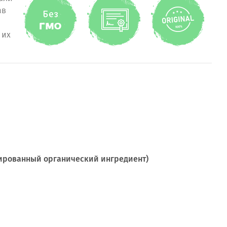
ав
ы
 их
ированный органический ингредиент)