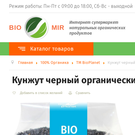
Режим работы: Пн-Пт с 09:00 до 18:00, Сб-Вс - выходной
Интернет супермаркет
BIO
MIR
натуральных органических
продуктов
Каталог товаров
Главная
100% Органика
ТМ BioPlanet
Кунжут черный
Каталог товаров
100% Органика
Кунжут черный органический
ТМ BioPlanet
ТМ BioNota
ТМ Organic Country
Добавить в список желаний
Сравнить
Суперфуды
Гуарана
Ростки пшеницы (витграсс)
Ростки ячменя (барлейграсс)
Моринга
Асаи
Ацерола
Хлорелла