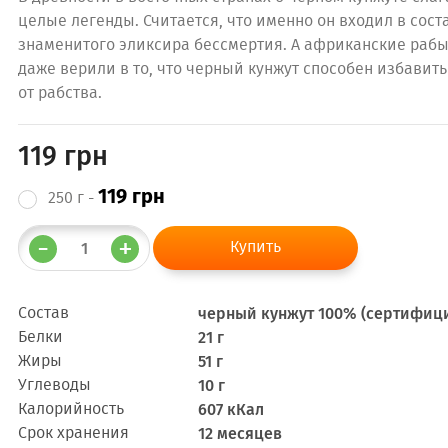
целые легенды. Считается, что именно он входил в сост
знаменитого эликсира бессмертия. А африканские раб
даже верили в то, что черный кунжут способен избавить
от рабства.
119 грн
119 грн
250 г -
Состав
черный кунжут 100% (сертифиц
Белки
21 г
Жиры
51 г
Углеводы
10 г
Калорийность
607 кКал
Срок хранения
12 месяцев