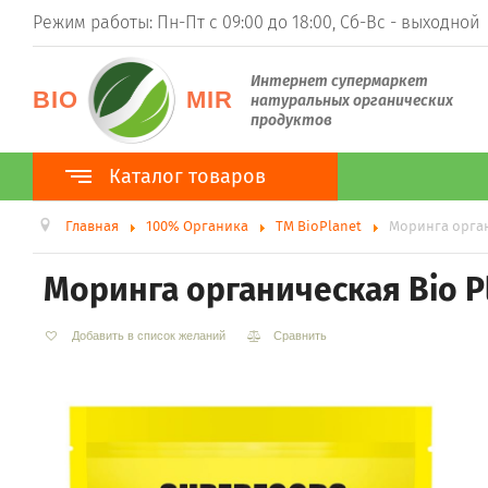
Режим работы: Пн-Пт с 09:00 до 18:00, Сб-Вс - выходной
Интернет супермаркет
BIO
MIR
натуральных органических
продуктов
Каталог товаров
Главная
100% Органика
ТМ BioPlanet
Моринга орган
Каталог товаров
100% Органика
Моринга органическая Bio P
ТМ BioPlanet
ТМ BioNota
ТМ Organic Country
Добавить в список желаний
Сравнить
Суперфуды
Гуарана
Ростки пшеницы (витграсс)
Ростки ячменя (барлейграсс)
Моринга
Асаи
Ацерола
Хлорелла