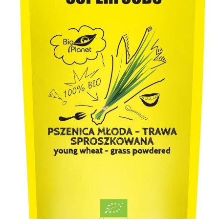
Псиллиум
Спирулина
Ягоды годжи
Киноа
Чиа
Суперфуды Bio
Шпинат
Лукума
Мака перуанская
Растительный протеин
Органические продукты (прочее)
Бакалея
Макаронные изделия без глютена
Зерно для проращивания
Хлопья
Мука, солод, крохмал
Клетчатка, шрот
Рис
Крупы
Отруби и хлопья
Бобовые
Соль, специи, приправы
Кулинарные добавки
Диабетические продукты
Растительные масла