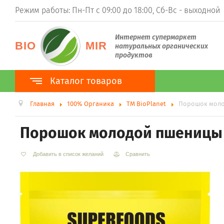
Режим работы: Пн-Пт с 09:00 до 18:00, Сб-Вс - выходной
Интернет супермаркет
BIO
MIR
натуральных органических
продуктов
Каталог товаров
Главная
100% Органика
ТМ BioPlanet
Порошок моло
Каталог товаров
100% Органика
Порошок молодой пшеницы B
ТМ BioPlanet
ТМ BioNota
ТМ Organic Country
Добавить в список желаний
Сравнить
Суперфуды
Гуарана
Ростки пшеницы (витграсс)
Ростки ячменя (барлейграсс)
Моринга
Асаи
Ацерола
Хлорелла