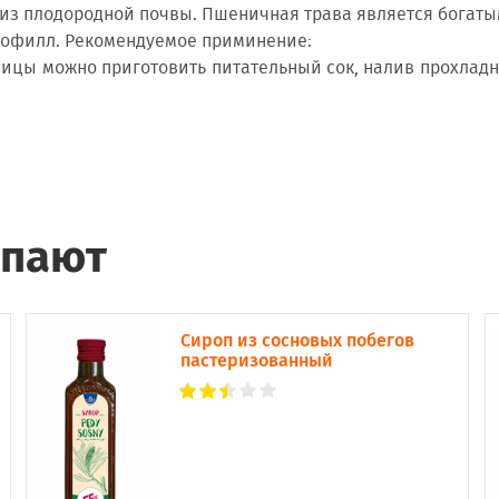
з плодородной почвы. Пшеничная трава является богатым
рофилл. Рекомендуемое приминение:
шеницы можно приготовить питательный сок, налив прохла
упают
Сироп из сосновых побегов
пастеризованный