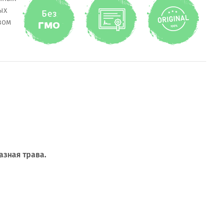
ых
зом
зная трава.