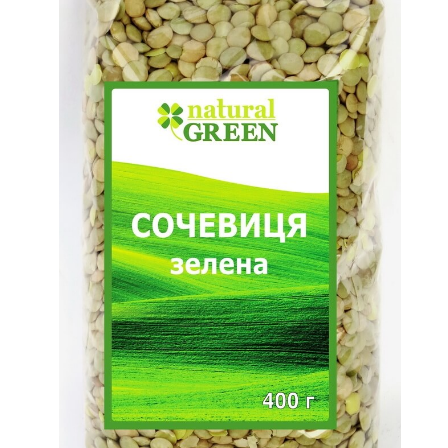
Псиллиум
Спирулина
Ягоды годжи
Киноа
Чиа
Суперфуды Bio
Шпинат
Лукума
Мака перуанская
Растительный протеин
Органические продукты (прочее)
Бакалея
Макаронные изделия без глютена
Зерно для проращивания
Хлопья
Мука, солод, крохмал
Клетчатка, шрот
Рис
Крупы
Отруби и хлопья
Бобовые
Соль, специи, приправы
Кулинарные добавки
Диабетические продукты
Растительные масла