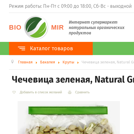
Режим работы: Пн-Пт с 09:00 до 18:00, Сб-Вс - выходной
Интернет супермаркет
BIO
MIR
натуральных органических
продуктов
Каталог товаров
Главная
Бакалея
Крупы
Чечевица зеленая, Natural Gr
Каталог товаров
100% Органика
Чечевица зеленая, Natural Gr
ТМ BioPlanet
ТМ BioNota
ТМ Organic Country
Добавить в список желаний
Сравнить
Суперфуды
Гуарана
Ростки пшеницы (витграсс)
Ростки ячменя (барлейграсс)
Моринга
Асаи
Ацерола
Хлорелла