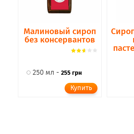
Малиновый сироп
Сироп
без консервантов
паст
250 мл -
255 грн