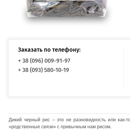
Пищевые масла
Косметические масла
Органические масла
Сухофрукты и орехи
Семена, семечки
Сухофрукты, ягоды сушеные
Орехи
Напитки
Матча (маття)
Заказать по телефону:
Лечебные чаи
Кэроб и какао
+ 38 (096) 009-91-97
Сухое молоко и сливки
Детские чаи
+ 38 (093) 580-10-19
Афродизиаки
Соки лечебные
Сладости
Диабетические сладкие продукты
Джемы, варенья (без сахара)
Пасты, урбечи (из семян и орехов)
Сахар и сахарозаменители
Сиропы
Акции и распродажи
Распродажа
Дикий черный рис – это не разновидность или как-т
Акционные товары
«родственные связи» с привычным нам рисом.