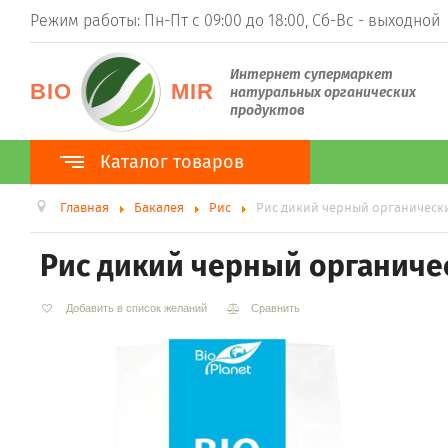
Режим работы: Пн-Пт с 09:00 до 18:00, Сб-Вс - выходной
Интернет супермаркет
BIO
MIR
натуральных органических
продуктов
Каталог товаров
Главная
Бакалея
Рис
Рис дикий черный органически
Каталог товаров
100% Органика
Рис дикий черный органичес
ТМ BioPlanet
ТМ BioNota
ТМ Organic Country
Добавить в список желаний
Сравнить
Суперфуды
Гуарана
Ростки пшеницы (витграсс)
Ростки ячменя (барлейграсс)
Моринга
Асаи
Ацерола
Хлорелла