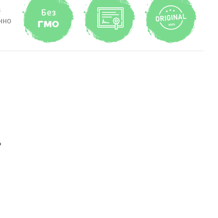
а
нно
%