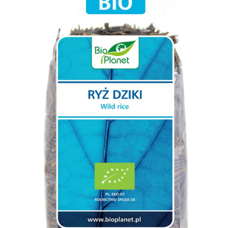
Псиллиум
Спирулина
Ягоды годжи
Киноа
Чиа
Суперфуды Bio
Шпинат
Лукума
Мака перуанская
Растительный протеин
Органические продукты (прочее)
Бакалея
Макаронные изделия без глютена
Зерно для проращивания
Хлопья
Мука, солод, крохмал
Клетчатка, шрот
Рис
Крупы
Отруби и хлопья
Бобовые
Соль, специи, приправы
Кулинарные добавки
Диабетические продукты
Растительные масла