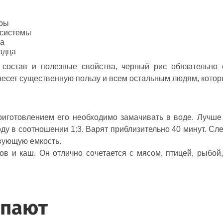
оры
 системы
за
рдца
состав и полезные свойства, черный рис обязательно 
есет существенную пользу и всем остальным людям, которы
риготовлением его необходимо замачивать в воде. Лучше 
у в соотношении 1:3. Варят приблизительно 40 минут. След
твующую емкость.
ов и каш. Он отлично сочетается с мясом, птицей, рыбо
упают