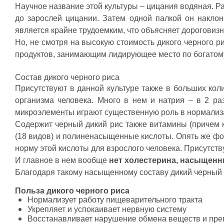
Научное название этой культуры – цицания водяная. Р
Свернуть описание
до зарослей цицании. Затем одной палкой он наклон
является крайне трудоемким, что объясняет дороговизн
Но, не смотря на высокую стоимость дикого черного ри
продуктов, занимающим лидирующее место по богатом
Состав дикого черного риса
Присутствуют в данной культуре также в больших кол
организма человека. Много в нем и натрия – в 2 ра
микроэлементы играют существенную роль в нормализа
Содержит черный дикий рис также витамины (причем 
(18 видов) и полиненасыщенные кислоты. Опять же фоли
норму этой кислоты для взрослого человека. Присутству
И главное в нем вообще
нет холестерина, насыщенн
Благодаря такому насыщенному составу дикий черный 
Польза дикого черного риса
Нормализует работу пищеварительного тракта
Укрепляет и успокаивает нервную систему
Восстанавливает нарушение обмена веществ и преп