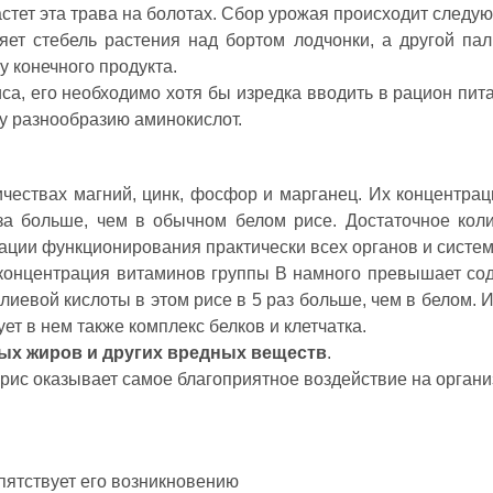
астет эта трава на болотах. Сбор урожая происходит следу
яет стебель растения над бортом лодчонки, а другой па
у конечного продукта.
са, его необходимо хотя бы изредка вводить в рацион пита
у разнообразию аминокислот.
ичествах магний, цинк, фосфор и марганец. Их концентрац
за больше, чем в обычном белом рисе. Достаточное колич
ции функционирования практически всех органов и систем
концентрация витаминов группы В намного превышает сод
евой кислоты в этом рисе в 5 раз больше, чем в белом. И
ет в нем также комплекс белков и клетчатка.
ых жиров и других вредных веществ
.
рис оказывает самое благоприятное воздействие на органи
ятствует его возникновению