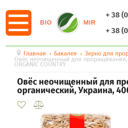
+ 38 (
BIO
MIR
+ 38 (
Главная
Бакалея
Зерно для про
Овёс неочищенный для проращивания, о
ORGANIC COUNTRY
Овёс неочищенный для про
органический, Украина, 40