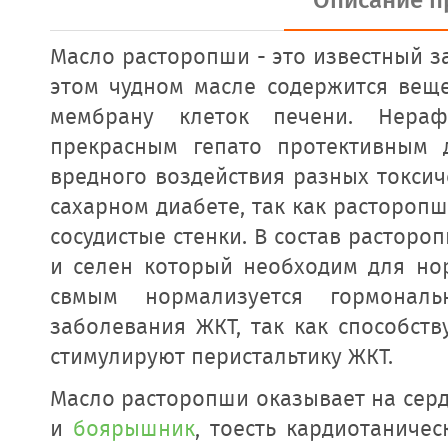
Описание п
Масло расторопши - это известный з
этом чудном масле содержится веще
мембрану клеток печени. Нераф
прекрасным гепато протективным 
вредного воздействия разных токсич
сахарном диабете, так как растороп
сосудистые стенки. В состав растор
и селен который необходим для но
свмым нормализуется гормонал
заболевания ЖКТ, так как способст
стимулируют перистальтику ЖКТ.
Масло расторопши оказывает на серд
и
боярышник
, тоесть кардиотаниче