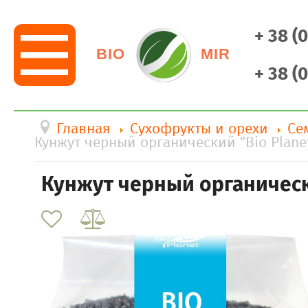
+ 38 (
BIO
MIR
+ 38 (
Главная
Сухофрукты и орехи
Се
Кунжут черный органический "Bio Plane
Кунжут черный органически