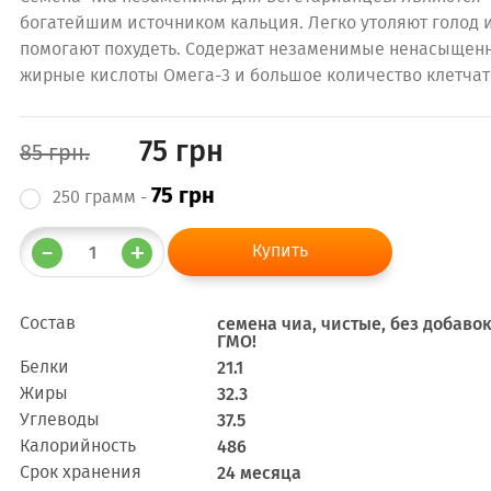
богатейшим источником кальция. Легко утоляют голод 
помогают похудеть. Содержат незаменимые ненасыщен
жирные кислоты Омега-3 и большое количество клетчат
75 грн
85 грн.
75 грн
250 грамм -
Состав
семена чиа, чистые, без добаво
ГМО!
Белки
21.1
Жиры
32.3
Углеводы
37.5
Калорийность
486
Срок хранения
24 месяца