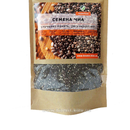
Псиллиум
Спирулина
Ягоды годжи
Киноа
Чиа
Суперфуды Bio
Шпинат
Лукума
Мака перуанская
Растительный протеин
Органические продукты (прочее)
Бакалея
Макаронные изделия без глютена
Зерно для проращивания
Хлопья
Мука, солод, крохмал
Клетчатка, шрот
Рис
Крупы
Отруби и хлопья
Бобовые
Соль, специи, приправы
Кулинарные добавки
Диабетические продукты
Растительные масла