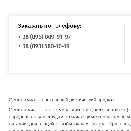
Пищевые масла
Косметические масла
Органические масла
Сухофрукты и орехи
Семена, семечки
Заказать по телефону:
Сухофрукты, ягоды сушеные
Орехи
+ 38 (096) 009-91-97
Напитки
Матча (маття)
+ 38 (093) 580-10-19
Лечебные чаи
Кэроб и какао
Сухое молоко и сливки
Детские чаи
Афродизиаки
Соки лечебные
Сладости
Диабетические сладкие продукты
Джемы, варенья (без сахара)
Пасты, урбечи (из семян и орехов)
Семена чиа — прекрасный диетический продукт
Сахар и сахарозаменители
Сиропы
Семена чиа — это семена дикорастущего шалфея (шал
Акции и распродажи
определен к суперфудам, отличающимся повышенным с
Распродажа
питании для людей с избыточным весом. При попад
Акционные товары
наполненности, что позволяет количественно уменьши