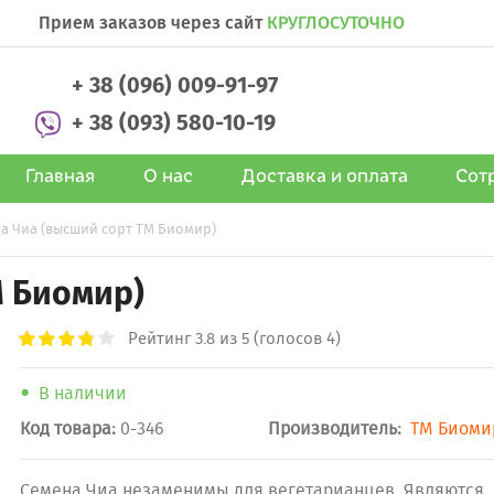
Прием заказов через сайт
КРУГЛОСУТОЧНО
+ 38 (096) 009-91-97
+ 38 (093) 580-10-19
Главная
О нас
Доставка и оплата
Сот
а Чиа (высший сорт ТМ Биомир)
М Биомир)
Рейтинг
3.8
из 5 (голосов 4)
В наличии
Код товара:
0-346
Производитель:
ТМ Биоми
Семена Чиа незаменимы для вегетарианцев. Являются