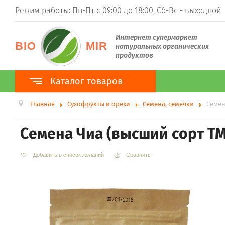
Режим работы: Пн-Пт с 09:00 до 18:00, Сб-Вс - выходной
Интернет супермаркет
BIO
MIR
натуральных органических
продуктов
Каталог товаров
Главная
Сухофрукты и орехи
Семена, семечки
Семен
Каталог товаров
100% Органика
Семена Чиа (высший сорт Т
ТМ BioPlanet
ТМ BioNota
ТМ Organic Country
Добавить в список желаний
Сравнить
Суперфуды
Гуарана
Ростки пшеницы (витграсс)
Ростки ячменя (барлейграсс)
Моринга
Асаи
Ацерола
Хлорелла