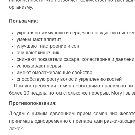
Свернуть описание
организму.
Польза чиа:
укрепляют иммунную и сердечно-сосудистую систе
уменьшают аппетит
улучшают настроение и сон
очищают кишечник
снижают показатели сахара, холестерина и давлени
успокаивают нервы
имеют омолаживающие свойства
способствую росту волос и укреплению костей
   При употреблении семян необходимо правильно пить воду — минимум 2 литра в сутки, не считая жидких блюд и напитков. Семена следует принимать курсами — не 
более 10 недель, потом столько же перерыв. Могут выз
Противопоказания:
Людям с низким давлением прием семян чиа желате
принимать одновременно с препаратами разжижающих 
ложек.