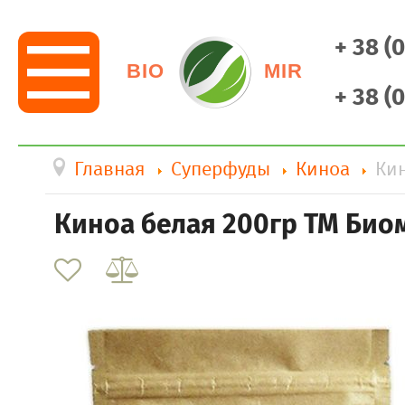
+ 38 (
BIO
MIR
+ 38 (
Главная
Суперфуды
Киноа
Ки
Киноа белая 200гр ТМ Био